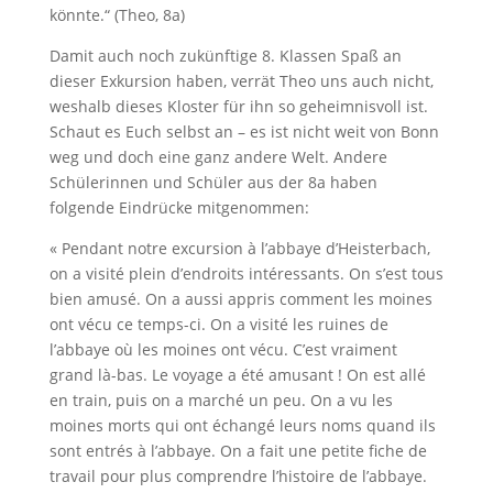
könnte.“ (Theo, 8a)
Damit auch noch zukünftige 8. Klassen Spaß an
dieser Exkursion haben, verrät Theo uns auch nicht,
weshalb dieses Kloster für ihn so geheimnisvoll ist.
Schaut es Euch selbst an – es ist nicht weit von Bonn
weg und doch eine ganz andere Welt. Andere
Schülerinnen und Schüler aus der 8a haben
folgende Eindrücke mitgenommen:
« Pendant notre excursion à l’abbaye d’Heisterbach,
on a visité plein d’endroits intéressants. On s’est tous
bien amusé. On a aussi appris comment les moines
ont vécu ce temps-ci. On a visité les ruines de
l’abbaye où les moines ont vécu. C’est vraiment
grand là-bas. Le voyage a été amusant ! On est allé
en train, puis on a marché un peu. On a vu les
moines morts qui ont échangé leurs noms quand ils
sont entrés à l’abbaye. On a fait une petite fiche de
travail pour plus comprendre l’histoire de l’abbaye.