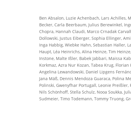
Ben Absalon, Luzie Achenbach, Lars Achilles, M
Becker, Carla Beerbaum, Julius Berewinkel, Ing
Chopra, Hannah Claudi, Marco Crnadak Carvalh
Dollowski, Justus Eiberger, Sophia Ellinger, 
Inga Habbig, Wiebke Hahn, Sebastian Haller, L
Haupt, Léa Heinrichs, Alina Heinze, Tim Heinze
Instone, Malte Ißler, Babek Jabbari, Maissa Kab
Korkmaz, Azra Nur Kozan, Tabea Krug, Florian
Angelina Lewandowski, Daniel Lipgens Fernánde
Jana Mäß, Dennis Mendoza Guaraca, Polina Men
Polinski, Gwenyfhar Portugall, Leonie Preißler, 
Nils Schönhoff, Stella Schulz, Nooa Soukka, Jul
Sudmeier, Timo Todemann, Tommy Truong, Gre