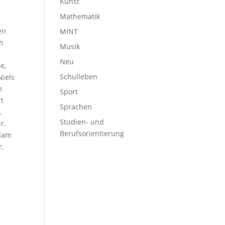
Kunst
Mathematik
en
MINT
jh
Musik
Neu
e,
Schulleben
Niels
m
Sport
rt
Sprachen
,
Studien- und
r,
Berufsorientierung
Adam
r,