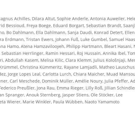
agnus Achilles, Dilara Altut, Sophie Anderle, Antonia Auweiler, Hel
rid Bessioud, Freya Boege, Eduard Borgart, Sebastian Brandt, Saan
o, Bo Dahlmann, Ella Dahlmann, Sanja Daudi, Konrad Detert, Ellen
Amira Erdmann, Tristan Ewers, Johann Fuß, Luke Gumbel, Samuel Haas
ana Hamo, Atena Hamzavilooyeh, Philipp Hartmann, Bleart Hasani, 
, Sebastian Herrlinger, Ramin Hessari, Roj Hussain, Annika Ibel, To
ri, Abdullah Kasem, Melisa Kilic, Clara Klemm, Julius Kološnjaji, Me
 Krümmel, Christina Kümmeritz, Rayane Lamjadli, Matheo Lauschus
z, Jorge Lopes Leal, Carlotta Lurch, Chiara Maicher, Muad Mansou
er, Carl Meschede, Dominik Müller, Amélie Noury, Julia Pfeffer, 
Federico Preußler, Jona Rau, Emma Rieger, Lilly Roß, Jillian Schindle
ian Spranger, Anouk Sternberg, Jasper Stiens, Ole Stöcker, Lee
ta Wierer, Marie Winkler, Paula Wübben, Naoto Yamamoto